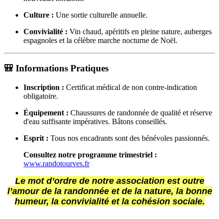
Culture :
Une sortie culturelle annuelle.
Convivialité :
Vin chaud, apéritifs en pleine nature, auberges
espagnoles et la célèbre marche nocturne de Noël.
🎒 Informations Pratiques
Inscription :
Certificat médical de non contre-indication
obligatoire.
Équipement :
Chaussures de randonnée de qualité et réserve
d'eau suffisante impératives. Bâtons conseillés.
Esprit :
Tous nos encadrants sont des bénévoles passionnés.
Consultez notre programme trimestriel :
www.randotourves.fr
Le mot d’ordre de notre association est outre
l’amour de la randonnée et de la nature,
la bonne
humeur, la convivialité et la cohésion sociale.