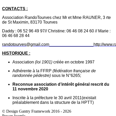
CONTACTS :
Association RandoTourves chez Mr et Mme RAUNER, 3 rte
de St Maximin, 83170 Tourves
Daddy : 06 52 96 49 97//
Christine: 06 46 08 24 60
// Marie :
06 46 68 28 44
randotourves@gmail.com___________________
http://www.r
HISTORIQUE :
Association
(loi 1901)
créée en octobre 1997
Adhérente à la FFRP
(fédération française de
randonnée pédestre)
sous le N°6265;
Reconnue association d’intérêt général rescrit du
11 novembre 2020
Inscrite à la préfecture le 30 avril 2011(existait
préalablement dans la structure de la HPTT)
© Design Gantry Framework 2016 - 2026
Power Joomla