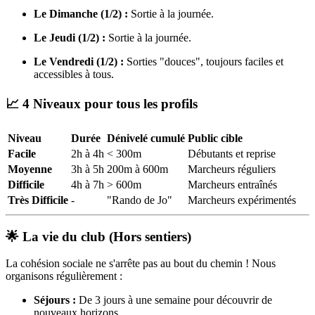
Le Dimanche (1/2) :
Sortie à la journée.
Le Jeudi (1/2) :
Sortie à la journée.
Le Vendredi (1/2) :
Sorties "douces", toujours faciles et
accessibles à tous.
📈 4 Niveaux pour tous les profils
Niveau
Durée
Dénivelé cumulé
Public cible
Facile
2h à 4h
< 300m
Débutants et reprise
Moyenne
3h à 5h
200m à 600m
Marcheurs réguliers
Difficile
4h à 7h
> 600m
Marcheurs entraînés
Très Difficile
-
"Rando de Jo"
Marcheurs expérimentés
🌟 La vie du club (Hors sentiers)
La cohésion sociale ne s'arrête pas au bout du chemin ! Nous
organisons régulièrement :
Séjours :
De 3 jours à une semaine pour découvrir de
nouveaux horizons.